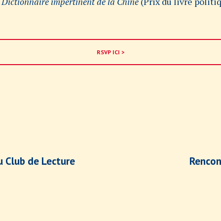
u
Dictionnaire impertinent de la Chine
(Prix du livre polit
RSVP ICI >
u Club de Lecture
Rencon