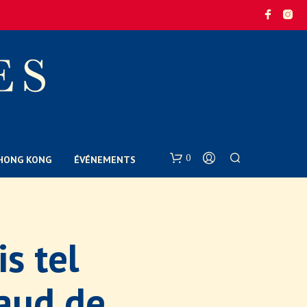
0
E HONG KONG
ÉVÉNEMENTS
s tel
naud de