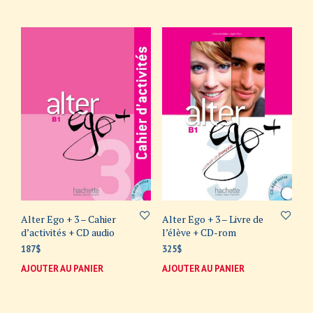
Alter Ego + 3 – Cahier
Alter Ego + 3 – Livre de
d’activités + CD audio
l’élève + CD-rom
187
$
325
$
AJOUTER AU PANIER
AJOUTER AU PANIER