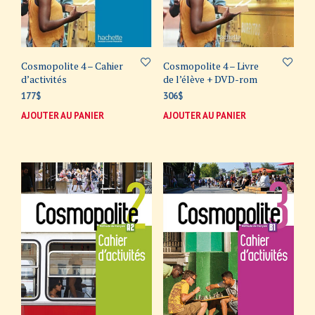
Cosmopolite 4 – Cahier
Cosmopolite 4 – Livre
d’activités
de l’élève + DVD-rom
177
$
306
$
AJOUTER AU PANIER
AJOUTER AU PANIER