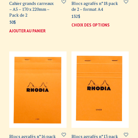
Cahier grands carreaux
Blocs agrafés n°18 pack
– A5 – 170 x 220mm –
de 2 – format A4
Pack de 2
132
$
50
$
CHOIX DES OPTIONS
Ce
AJOUTER AU PANIER
prod
a
plus
varia
Les
opti
peuv
être
choi
sur
la
page
du
prod
Blocs agrafés n°16 pack
Blocs agrafés n°13 pack