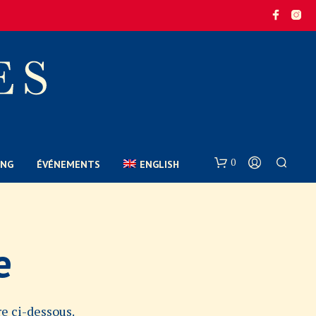
0
ONG
ÉVÉNEMENTS
ENGLISH
e
e ci-dessous.