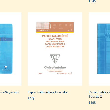
104
$
AJOUTER AU PANIER
AJOUTER AU P
m – Séyès-uni
Papier millimétré – A4 – Bloc
Cahier petits 
Pack de 2
127
$
116
$
AJOUTER AU PANIER
AJOUTER AU P