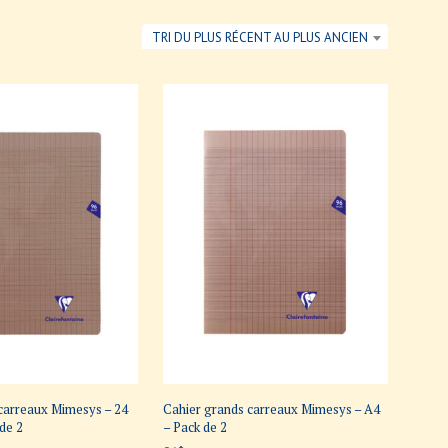
V
TRI DU PLUS RÉCENT AU PLUS ANCIEN
O
T
R
E
P
A
N
I
E
R
E
S
T
V
I
D
E
.
carreaux Mimesys – 24
Cahier grands carreaux Mimesys – A4
 de 2
– Pack de 2