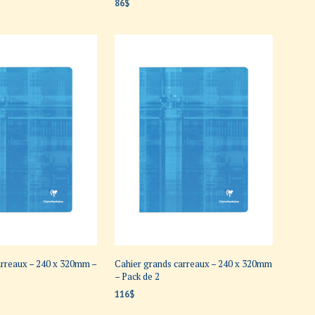
86
$
ANIER
AJOUTER AU PANIER
carreaux – 240 x 320mm –
Cahier grands carreaux – 240 x 320mm
– Pack de 2
116
$
ANIER
AJOUTER AU PANIER