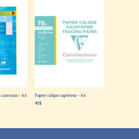
s carreaux – A4
Papier calque supérieur – A4
42
$
AJOUTER AU PANIER