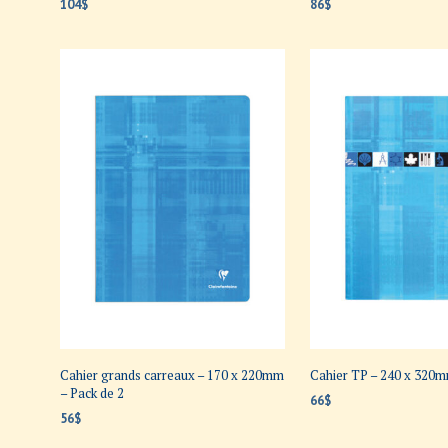
104
$
86
$
AJOUTER AU PANIER
AJOUTER AU PANIER
Cahier grands carreaux – 170 x 220mm
Cahier TP – 240 x 320m
– Pack de 2
66
$
56
$
AJOUTER AU PANIER
AJOUTER AU PANIER