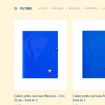
FILTRER
ACCUEIL
/
BOUTIQUE
/
BOUTIQUE
/
PAPETERIE
/
CL
Cahier petits carreaux Mimesys – 24 x
Cahier petits carreaux 
32 cm – Pack de 2
Pack de 2