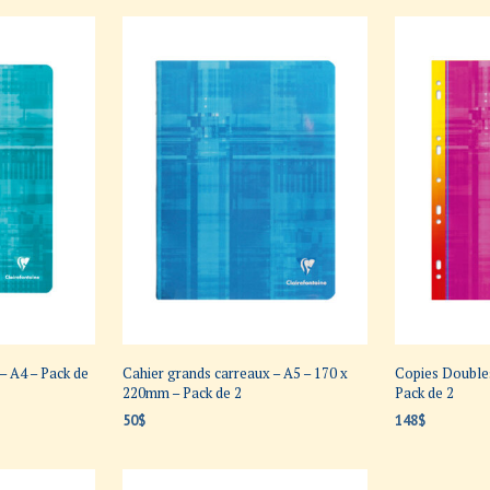
– A4 – Pack de
Cahier grands carreaux – A5 – 170 x
Copies Doubles
220mm – Pack de 2
Pack de 2
50
$
148
$
AJOUTER AU PANIER
AJOUTER AU P