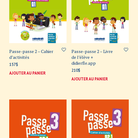
Passe-passe 2 – Cahier
Passe-passe 2 – Livre
d’activités
de l’élève +
didierfle.app
157
$
210
$
AJOUTER AU PANIER
AJOUTER AU PANIER