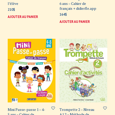
l’élève
6 ans – Cahier de
français + didierfle.app
210
$
164
$
AJOUTER AU PANIER
AJOUTER AU PANIER
Mini Passe-passe 1 – 4-
Trompette 2 – Niveau
5 ans – Cahier de
A1.2 – Méthode de