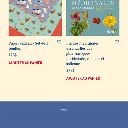
choisies
choi
sur
sur
la
la
page
page
du
du
produit
prod
Plantes médicinales
Papier cadeau – Set de 3
essentielles des
feuilles
pharmacopées
128
$
occidentale, chinoise et
AJOUTER AU PANIER
indienne
279
$
AJOUTER AU PANIER