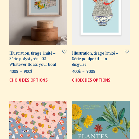
Illustration, tirage limité –
Illustration, tirage limité –
Série polystyrène 02 –
Série poulpe 01 – In
Whatever floats your boat
disguise
Plage
Plage
400
$
–
900
$
400
$
–
900
$
de
de
CHOIX DES OPTIONS
Ce
CHOIX DES OPTIONS
Ce
prix :
prix :
produit
prod
400$
400$
a
a
à
à
plusieurs
plus
900$
900$
variations.
varia
Les
Les
options
opti
peuvent
peuv
être
être