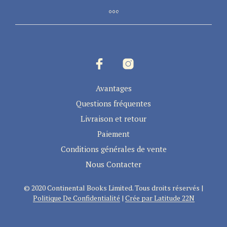
Les
Les
options
opti
peuvent
peuv
être
être
choisies
choi
sur
sur
la
la
page
page
Avantages
du
du
Questions fréquentes
produit
prod
Livraison et retour
Paiement
Conditions générales de vente
Nous Contacter
© 2020 Continental Books Limited. Tous droits réservés |
Politique De Confidentialité
|
Crée par Latitude 22N