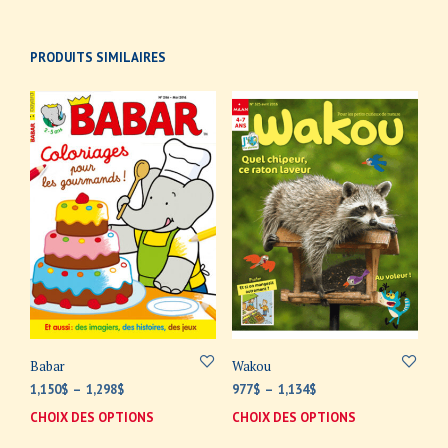
PRODUITS SIMILAIRES
Babar
Wakou
Plage
Plage
1,150
$
–
1,298
$
977
$
–
1,134
$
de
de
CHOIX DES OPTIONS
Ce
CHOIX DES OPTIONS
Ce
prix :
prix :
produit
prod
1,150$
977$