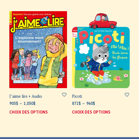
a
a
à
à
plusieurs
plus
1,298$
1,134$
variations.
varia
Les
Les
options
opti
peuvent
peuv
être
être
choisies
choi
sur
sur
la
la
page
page
du
du
produit
prod
J’aime lire + Audio
Picoti
Plage
Plage
903
$
–
1,030
$
872
$
–
960
$
de
de
CHOIX DES OPTIONS
Ce
CHOIX DES OPTIONS
Ce
prix :
prix :
produit
prod
903$
872$
a
a
à
à
plusieurs
plus
1,030$
960$
variations.
varia