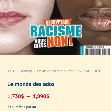
ACCUEIL
/
BOUTIQUE
/
ABONNEMENT PRESSE JEUNESSE
/
9 À 13 ANS / JUNIOR
Le monde des ados
Plage
1,730
$
–
1,890
$
de
22 numéros par an