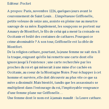
Editeur: Pocket
A propos: Paris, novembre 1226, quelques jours avant le
couronnement de Saint Louis… L’impétueuse Griffonelle,
petite voleuse de seize ans, assiste en pleine rue au meurtre
sauvage de sa mère. Rapidement, les soupçons se portent sur
Amaury de Montfort, le fils de celui qui a mené la croisade en
Occitanie et brûlé des centaines de cathares. Pourquoi ce
crime abominable ? A son tour, Griffonelle est la cible de
Montfort.
De la religion cathare, pourtant, la jeune femme ne sait rien. Il
la traque, exigeant qu’elle lui remette une carte dont elle
ignore jusqu’à l’existence ; une carte recherchée par les
proches du roi et qui mènerait à une mine d’or cachée en
Occitanie, au coeur de la Montagne Noire. Pour échapper à cet
homme et survivre, elle doit découvrir au plus vite ce que sa
mère a dissimulé. Mais bientôt, tandis que les assassinats se
multiplient dans l’entourage du roi, l’impitoyable vengeance
d’une femme plane sur Griffonelle…
Une femme dont le nom est à jamais maudit : la Louve cathare.