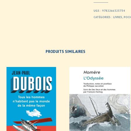
UGS :
9782266323734
CATÉGORIES :
LIVRES
,
POC
PRODUITS SIMILAIRES