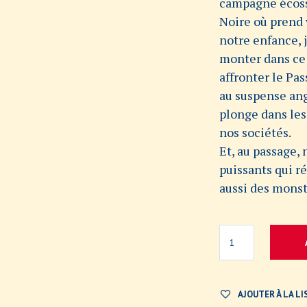
campagne écossa
Noire où prend 
notre enfance, 
monter dans ce 
affronter le Pa
au suspense ang
plonge dans les
nos sociétés.
Et, au passage, 
puissants qui r
aussi des monst
AJOUTER À LA LI