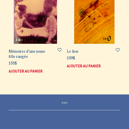
Mémoires d’une jeune
Le lion
fille rangée
139
$
155
$
AJOUTER AU PANIER
AJOUTER AU PANIER