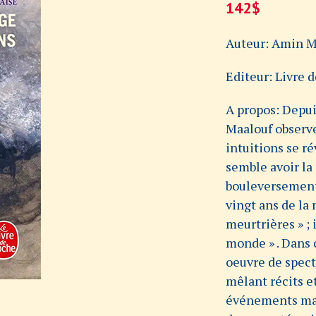
142
$
Auteur: Amin M
Editeur: Livre 
A propos: Depui
Maalouf observe
intuitions se ré
semble avoir la
bouleversements 
vingt ans de la
meurtrières » ; 
monde » . Dans c
oeuvre de spect
mêlant récits et
événements maje