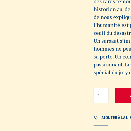
des rares témoi
historien au-de
de nous expliqu
l’humanité est 
seuil du désastr
Un sursaut s’im
hommes ne peut
sa perte. Un con
passionnant. Le
spécial du jury 
AJOUTER À LA LI