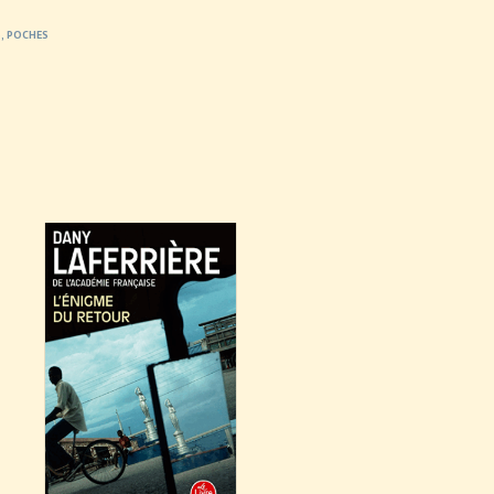
S
,
POCHES