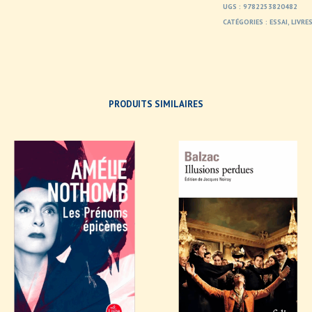
UGS :
9782253820482
CATÉGORIES :
ESSAI
,
LIVRE
PRODUITS SIMILAIRES