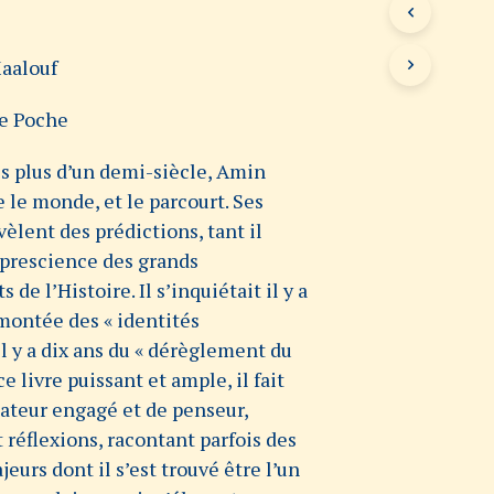
V
O
aalouf
T
R
E
de Poche
P
A
s plus d’un demi-siècle, Amin
N
I
 le monde, et le parcourt. Ses
E
vèlent des prédictions, tant il
R
E
 prescience des grands
S
de l’Histoire. Il s’inquiétait il y a
T
 montée des « identités
V
I
il y a dix ans du « dérèglement du
D
e livre puissant et ample, il fait
E
.
ateur engagé et de penseur,
 réflexions, racontant parfois des
urs dont il s’est trouvé être l’un