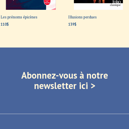
Les prénoms épicènes
Illusions perdues
110
$
139
$
AJOUTER AU PANIER
AJOUTER AU PANIER
Abonnez-vous à notre
newsletter ici >