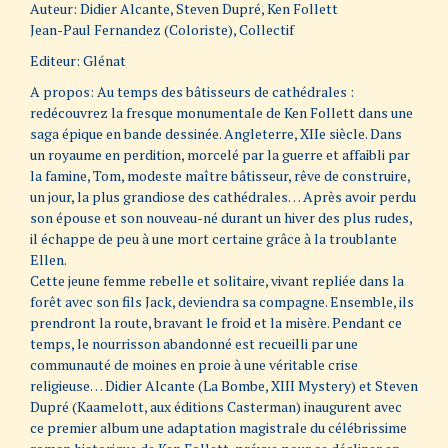
Auteur: Didier Alcante, Steven Dupré, Ken Follett
Jean-Paul Fernandez (Coloriste), Collectif
Editeur: Glénat
A propos: Au temps des bâtisseurs de cathédrales :
redécouvrez la fresque monumentale de Ken Follett dans une
saga épique en bande dessinée. Angleterre, XIIe siècle. Dans
un royaume en perdition, morcelé par la guerre et affaibli par
la famine, Tom, modeste maître bâtisseur, rêve de construire,
un jour, la plus grandiose des cathédrales… Après avoir perdu
son épouse et son nouveau-né durant un hiver des plus rudes,
il échappe de peu à une mort certaine grâce à la troublante
Ellen.
Cette jeune femme rebelle et solitaire, vivant repliée dans la
forêt avec son fils Jack, deviendra sa compagne. Ensemble, ils
prendront la route, bravant le froid et la misère. Pendant ce
temps, le nourrisson abandonné est recueilli par une
communauté de moines en proie à une véritable crise
religieuse… Didier Alcante (La Bombe, XIII Mystery) et Steven
Dupré (Kaamelott, aux éditions Casterman) inaugurent avec
ce premier album une adaptation magistrale du célébrissime