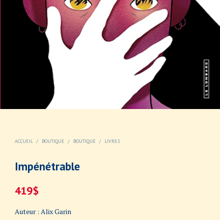
ACCUEIL
/
BOUTIQUE
/
BOUTIQUE
/
LIVRES
Impénétrable
419
$
Auteur : Alix Garin