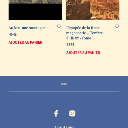
Au loin, une montagne…
L’épopée de la franc-
maçonnerie – L’ombre
464
$
d’Hiram -Tome 1
AJOUTER AU PANIER
232
$
AJOUTER AU PANIER
Avantages